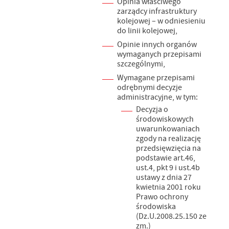
Opinia właściwego
zarządcy infrastruktury
kolejowej – w odniesieniu
do linii kolejowej,
Opinie innych organów
wymaganych przepisami
szczególnymi,
Wymagane przepisami
odrębnymi decyzje
administracyjne, w tym:
Decyzja o
środowiskowych
uwarunkowaniach
zgody na realizację
przedsięwzięcia na
podstawie art.46,
ust.4, pkt 9 i ust.4b
ustawy z dnia 27
kwietnia 2001 roku
Prawo ochrony
środowiska
(Dz.U.2008.25.150 ze
zm.)