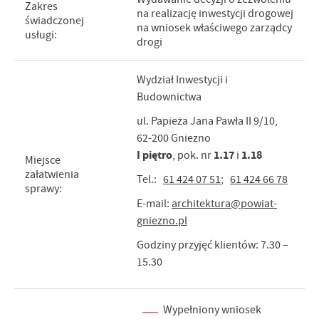
Zakres
na realizację inwestycji drogowej
świadczonej
na wniosek właściwego zarządcy
usługi:
drogi
Wydział Inwestycji i
Budownictwa
ul. Papieża Jana Pawła II 9/10,
62-200 Gniezno
I piętro
1.17
1.18
, pok. nr
i
Miejsce
załatwienia
Tel.:
61 424 07 51
;
61 424 66 78
sprawy:
E-mail:
architektura@powiat-
gniezno.pl
Godziny przyjęć klientów: 7.30 –
15.30
Wypełniony wniosek