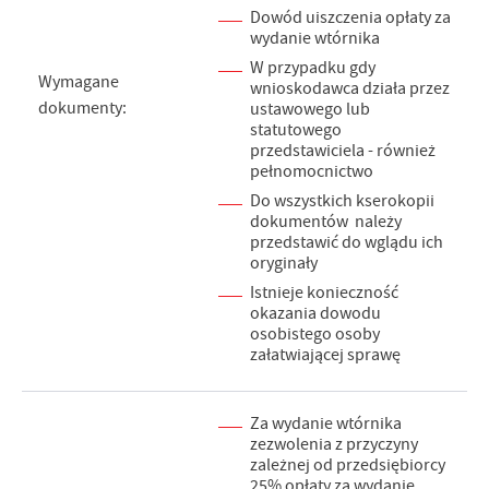
Dowód uiszczenia opłaty za
wydanie wtórnika
W przypadku gdy
Wymagane
wnioskodawca działa przez
dokumenty:
ustawowego lub
statutowego
przedstawiciela - również
pełnomocnictwo
Do wszystkich kserokopii
dokumentów należy
przedstawić do wglądu ich
oryginały
Istnieje konieczność
okazania dowodu
osobistego osoby
załatwiającej sprawę
Za wydanie wtórnika
zezwolenia z przyczyny
zależnej od przedsiębiorcy
25% opłaty za wydanie