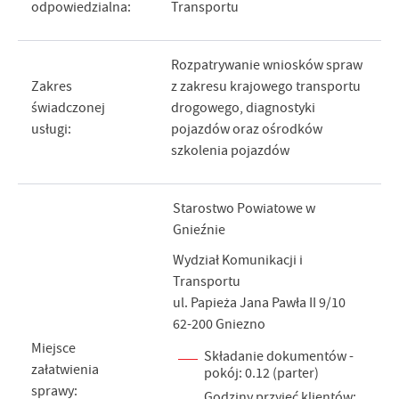
odpowiedzialna:
Transportu
Rozpatrywanie wniosków spraw
Zakres
z zakresu krajowego transportu
świadczonej
drogowego, diagnostyki
usługi:
pojazdów oraz ośrodków
szkolenia pojazdów
Starostwo Powiatowe w
Gnieźnie
Wydział Komunikacji i
Transportu
ul. Papieża Jana Pawła II 9/10
62-200 Gniezno
Miejsce
Składanie dokumentów -
załatwienia
pokój: 0.12 (parter)
sprawy:
Godziny przyjęć klientów: