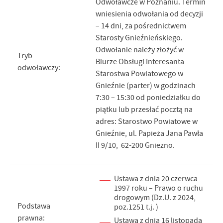
Odwoławcze w Poznaniu. Termin
wniesienia odwołania od decyzji
– 14 dni, za pośrednictwem
Starosty Gnieźnieńskiego.
Odwołanie należy złożyć w
Tryb
Biurze Obsługi Interesanta
odwoławczy:
Starostwa Powiatowego w
Gnieźnie (parter) w godzinach
7:30 – 15:30 od poniedziałku do
piątku lub przesłać pocztą na
adres: Starostwo Powiatowe w
Gnieźnie, ul. Papieża Jana Pawła
II 9/10, 62-200 Gniezno.
Ustawa z dnia 20 czerwca
1997 roku – Prawo o ruchu
drogowym (Dz.U. z 2024,
Podstawa
poz.1251 t.j. )
prawna:
Ustawa z dnia 16 listopada