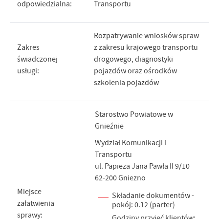
odpowiedzialna:
Transportu
Rozpatrywanie wniosków spraw
Zakres
z zakresu krajowego transportu
świadczonej
drogowego, diagnostyki
usługi:
pojazdów oraz ośrodków
szkolenia pojazdów
Starostwo Powiatowe w
Gnieźnie
Wydział Komunikacji i
Transportu
ul. Papieża Jana Pawła II 9/10
62-200 Gniezno
Miejsce
Składanie dokumentów -
załatwienia
pokój: 0.12 (parter)
sprawy:
Godziny przyjęć klientów: