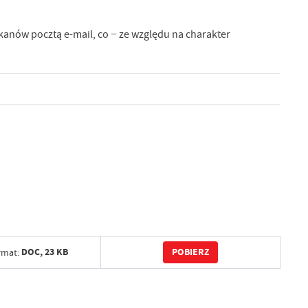
anów pocztą e-mail, co − ze względu na charakter
POBIERZ
DOC,
23 KB
rmat: