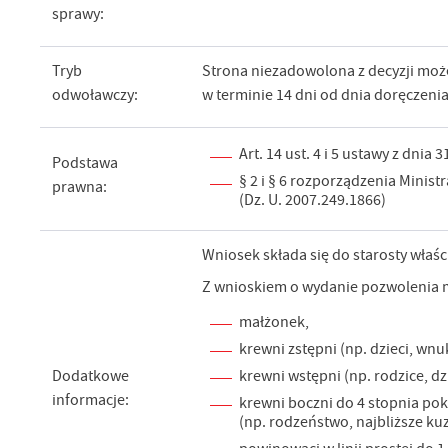
sprawy:
Tryb
Strona niezadowolona z decyzji m
odwoławczy:
w terminie 14 dni od dnia doręczenia 
Art. 14 ust. 4 i 5 ustawy z dnia
Podstawa
§ 2 i § 6 rozporządzenia Minis
prawna:
(Dz. U. 2007.249.1866)
Wniosek składa się do starosty właś
Z wnioskiem o wydanie pozwolenia m
małżonek,
krewni zstępni (np. dzieci, wnuk
krewni wstępni (np. rodzice, d
Dodatkowe
informacje:
krewni boczni do 4 stopnia po
(np. rodzeństwo, najbliższe ku