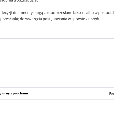
stopnia (rodzice, dzieci
decyzji dokumenty mogą zostać przesłane faksem albo w postaci sk
 przesłankę do wszczęcia postępowania w sprawie z urzędu.
/ urny z prochami
Fo