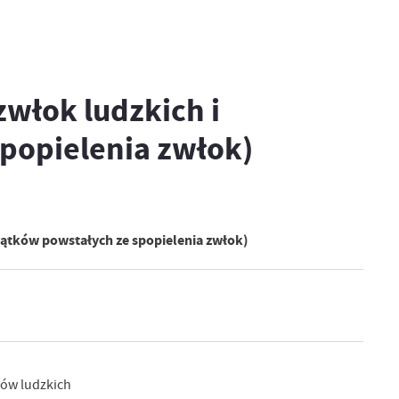
włok ludzkich i
popielenia zwłok)
zątków powstałych ze spopielenia zwłok)
ków ludzkich