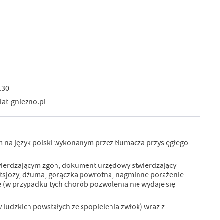
.30
at-gniezno.pl
 na język polski wykonanym przez tłumacza przysięgłego
wierdzającym zgon, dokument urzędowy stwierdzający
ketsjozy, dżuma, gorączka powrotna, nagminne porażenie
ne (w przypadku tych chorób pozwolenia nie wydaje się
ludzkich powstałych ze spopielenia zwłok) wraz z