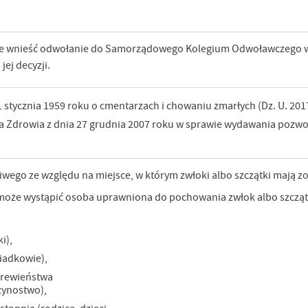
oże wnieść odwołanie do Samorządowego Kolegium Odwoławczego 
jej decyzji.
 31 stycznia 1959 roku o cmentarzach i chowaniu zmarłych (Dz. U. 2017
tra Zdrowia z dnia 27 grudnia 2007 roku w sprawie wydawania pozwo
ciwego ze względu na miejsce, w którym zwłoki albo szczątki mają 
oże wystąpić osoba uprawniona do pochowania zwłok albo szczątkó
i),
ziadkowie),
krewieństwa
zynostwo),