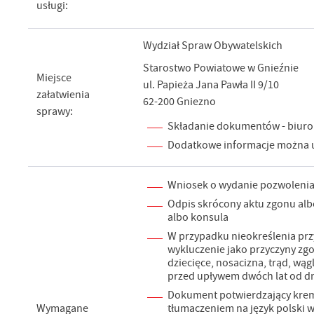
usługi:
Wydział Spraw Obywatelskich
Starostwo Powiatowe w Gnieźnie
Miejsce
ul. Papieża Jana Pawła II 9/10
załatwienia
62-200 Gniezno
sprawy:
Składanie dokumentów - biuro 
Dodatkowe informacje można u
Wniosek o wydanie pozwoleni
Odpis skrócony aktu zgonu alb
albo konsula
W przypadku nieokreślenia pr
wykluczenie jako przyczyny zg
dziecięce, nosacizna, trąd, wą
przed upływem dwóch lat od d
Dokument potwierdzający krema
Wymagane
tłumaczeniem na język polski 