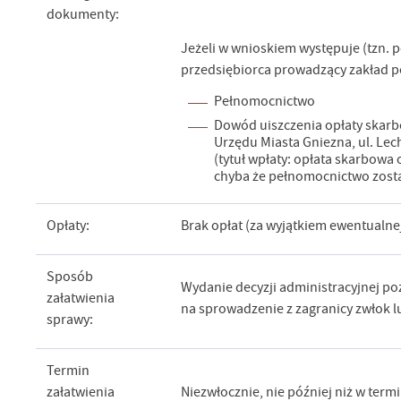
dokumenty:
Jeżeli w wnioskiem występuje (tzn. 
przedsiębiorca prowadzący zakład 
Pełnomocnictwo
Dowód uiszczenia opłaty skar
Urzędu Miasta Gniezna, ul. Lec
(tytuł wpłaty: opłata skarbowa
chyba że pełnomocnictwo zost
Opłaty:
Brak opłat (za wyjątkiem ewentualne
Sposób
Wydanie decyzji administracyjnej po
załatwienia
na sprowadzenie z zagranicy zwłok l
sprawy:
Termin
załatwienia
Niezwłocznie, nie później niż w term