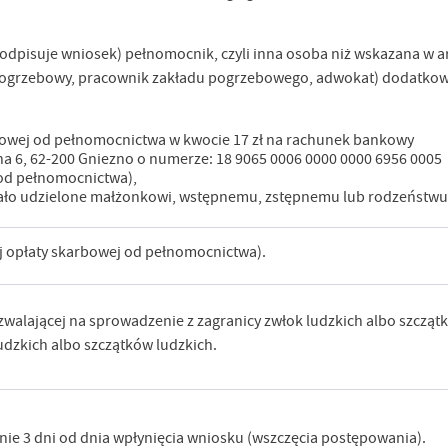
podpisuje wniosek) pełnomocnik, czyli inna osoba niż wskazana w ar
pogrzebowy, pracownik zakładu pogrzebowego, adwokat) dodatkowo
bowej od pełnomocnictwa w kwocie 17 zł na rachunek bankowy
ha 6, 62-200 Gniezno o numerze: 18 9065 0006 0000 0000 6956 0005
 od pełnomocnictwa),
ało udzielone małżonkowi, wstępnemu, zstępnemu lub rodzeństw
j opłaty skarbowej od pełnomocnictwa).
zwalającej na sprowadzenie z zagranicy zwłok ludzkich albo szczą
udzkich albo szczątków ludzkich.
inie 3 dni od dnia wpłynięcia wniosku (wszczęcia postępowania).