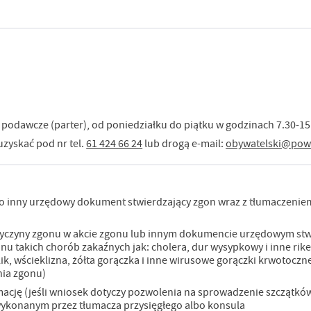
podawcze (parter), od poniedziałku do piątku w godzinach 7.30-15
zyskać pod nr tel.
61 424 66 24
lub drogą e-mail:
obywatelski@powi
a
o inny urzędowy dokument stwierdzający zgon wraz z tłumaczeniem
zyczyny zgonu w akcie zgonu lub innym dokumencie urzędowym st
onu takich chorób zakaźnych jak: cholera, dur wysypkowy i inne ri
glik, wścieklizna, żółta gorączka i inne wirusowe gorączki krwotocz
nia zgonu)
cję (jeśli wniosek dotyczy pozwolenia na sprowadzenie szczątków 
wykonanym przez tłumacza przysięgłego albo konsula