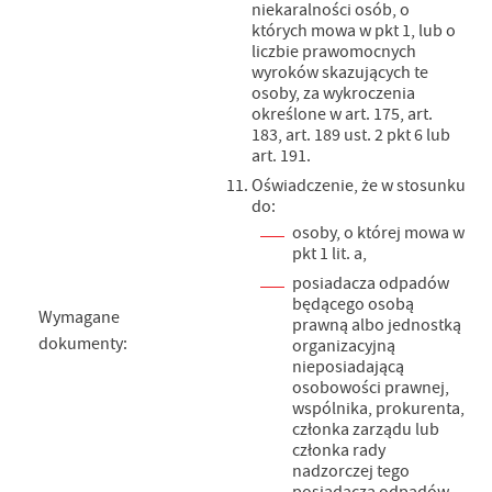
niekaralności osób, o
których mowa w pkt 1, lub o
liczbie prawomocnych
wyroków skazujących te
osoby, za wykroczenia
określone w art. 175, art.
183, art. 189 ust. 2 pkt 6 lub
art. 191.
Oświadczenie, że w stosunku
do:
osoby, o której mowa w
pkt 1 lit. a,
posiadacza odpadów
będącego osobą
Wymagane
prawną albo jednostką
dokumenty:
organizacyjną
nieposiadającą
osobowości prawnej,
wspólnika, prokurenta,
członka zarządu lub
członka rady
nadzorczej tego