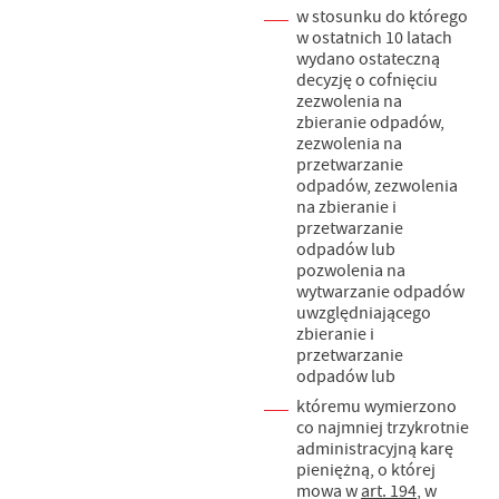
w stosunku do którego
w ostatnich 10 latach
wydano ostateczną
decyzję o cofnięciu
zezwolenia na
zbieranie odpadów,
zezwolenia na
przetwarzanie
odpadów, zezwolenia
na zbieranie i
przetwarzanie
odpadów lub
pozwolenia na
wytwarzanie odpadów
uwzględniającego
zbieranie i
przetwarzanie
odpadów lub
któremu wymierzono
co najmniej trzykrotnie
administracyjną karę
pieniężną, o której
mowa w
art. 194
, w