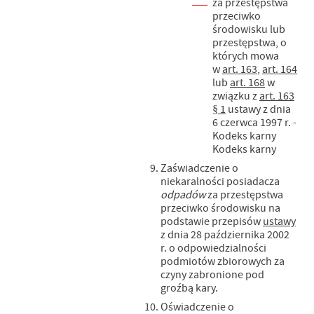
za przestępstwa
przeciwko
środowisku lub
przestępstwa, o
których mowa
w
art. 163
,
art. 164
lub
art. 168
w
związku z
art. 163
§ 1
ustawy z dnia
6 czerwca 1997 r. -
Kodeks karny
Kodeks karny
Zaświadczenie o
niekaralności posiadacza
odpadów
za przestępstwa
przeciwko środowisku na
podstawie przepisów
ustawy
z dnia 28 października 2002
r. o odpowiedzialności
podmiotów zbiorowych za
czyny zabronione pod
groźbą kary.
Oświadczenie o