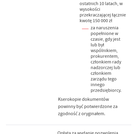
ostatnich 10 latach, w
wysokości
przekraczającej łącznie
kwotę 150 000 zł
za naruszenia
popełnione w
czasie, gdy jest
lub był
wspólnikiem,
prokurentem,
członkiem rady
nadzorczej lub
członkiem
zarządu tego
innego
przedsiębiorcy.
Kserokopie dokumentów
powinny być potwierdzone za
zgodność z oryginałem.
Opłata za wydanie pozwolenia