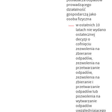
posiadacza odpadów
prowadzącego
działalność
gospodarczą jako
osoba fizyczna
w ostatnich 10
latach nie wydano
ostatecznej
decyzji o
cofnięciu
zezwolenia na
zbieranie
odpadów,
zezwolenia na
przetwarzanie
odpadów,
zezwolenia na
zbieranie i
przetwarzanie
odpadów lub
pozwolenia na
wytwarzanie
odpadów
uwzględniającego