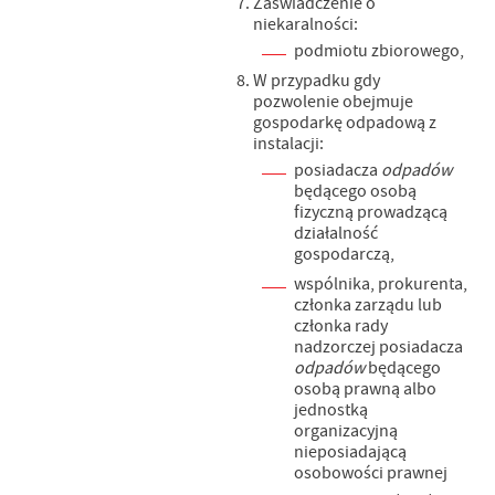
Zaświadczenie o
niekaralności:
podmiotu zbiorowego,
W przypadku gdy
pozwolenie obejmuje
gospodarkę odpadową z
instalacji:
posiadacza
odpadów
będącego osobą
fizyczną prowadzącą
działalność
gospodarczą,
wspólnika, prokurenta,
członka zarządu lub
członka rady
nadzorczej posiadacza
odpadów
będącego
osobą prawną albo
jednostką
organizacyjną
nieposiadającą
osobowości prawnej