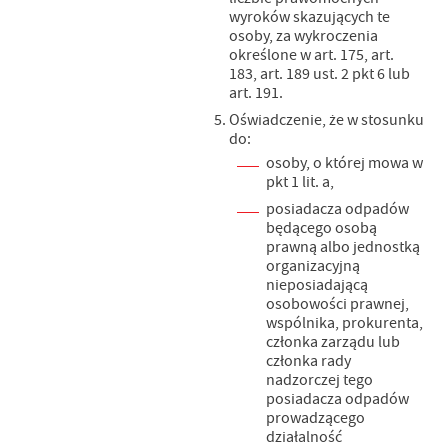
wyroków skazujących te
osoby, za wykroczenia
określone w art. 175, art.
183, art. 189 ust. 2 pkt 6 lub
art. 191.
Oświadczenie, że w stosunku
do:
osoby, o której mowa w
pkt 1 lit. a,
posiadacza odpadów
będącego osobą
prawną albo jednostką
organizacyjną
nieposiadającą
osobowości prawnej,
wspólnika, prokurenta,
członka zarządu lub
członka rady
nadzorczej tego
posiadacza odpadów
prowadzącego
działalność