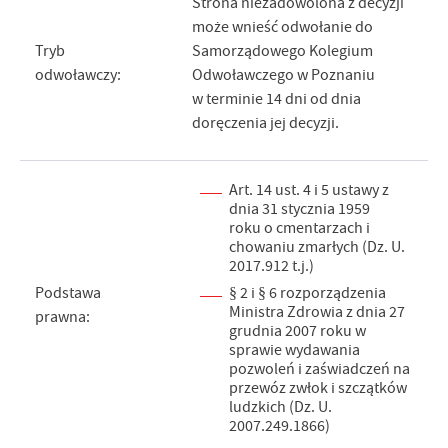
Strona niezadowolona z decyzji
może wnieść odwołanie do
Tryb
Samorządowego Kolegium
odwoławczy:
Odwoławczego w Poznaniu
w terminie 14 dni od dnia
doręczenia jej decyzji.
Art. 14 ust. 4 i 5 ustawy z
dnia 31 stycznia 1959
roku o cmentarzach i
chowaniu zmarłych (Dz. U.
2017.912 t.j.)
Podstawa
§ 2 i § 6 rozporządzenia
Ministra Zdrowia z dnia 27
prawna:
grudnia 2007 roku w
sprawie wydawania
pozwoleń i zaświadczeń na
przewóz zwłok i szczątków
ludzkich (Dz. U.
2007.249.1866)