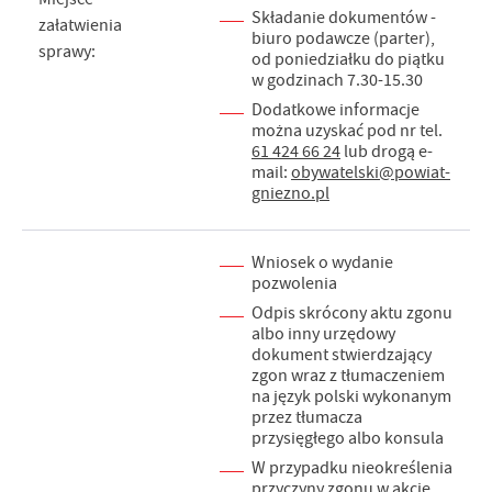
Składanie dokumentów -
załatwienia
biuro podawcze (parter),
sprawy:
od poniedziałku do piątku
w godzinach 7.30-15.30
Dodatkowe informacje
można uzyskać pod nr tel.
61 424 66 24
lub drogą e-
mail:
obywatelski@powiat-
gniezno.pl
Wniosek o wydanie
pozwolenia
Odpis skrócony aktu zgonu
albo inny urzędowy
dokument stwierdzający
zgon wraz z tłumaczeniem
na język polski wykonanym
przez tłumacza
przysięgłego albo konsula
W przypadku nieokreślenia
przyczyny zgonu w akcie