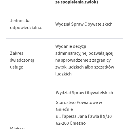
ze spopielenia zwłok)
Jednostka
Wydział Spraw Obywatelskich
odpowiedzialna:
Wydanie decyzji
Zakres
administracyjnej pozwalającej
świadczonej
na sprowadzenie z zagranicy
usługi:
zwłok ludzkich albo szczątków
ludzkich
Wydział Spraw Obywatelskich
Starostwo Powiatowe w
Gnieźnie
ul. Papieża Jana Pawła II 9/10
62-200 Gniezno
Miejsce