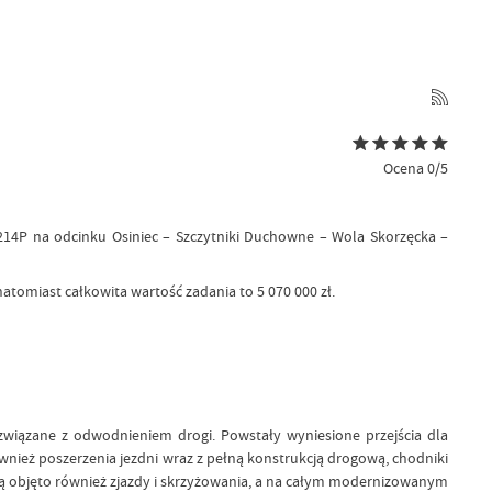
Ocena 0/5
2214P na odcinku Osiniec – Szczytniki Duchowne – Wola Skorzęcka –
tomiast całkowita wartość zadania to 5 070 000 zł.
iązane z odwodnieniem drogi. Powstały wyniesione przejścia dla
ież poszerzenia jezdni wraz z pełną konstrukcją drogową, chodniki
ą objęto również zjazdy i skrzyżowania, a na całym modernizowanym