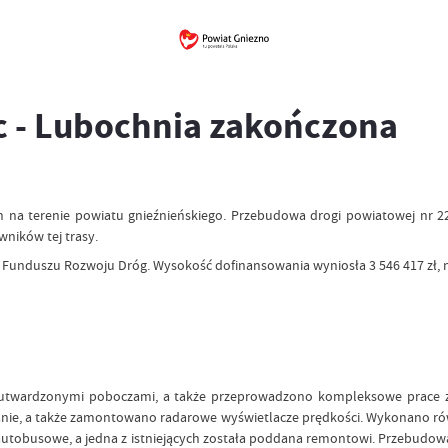
c - Lubochnia zakończona
ch na terenie powiatu gnieźnieńskiego. Przebudowa drogi powiatowej nr 
ników tej trasy.
Funduszu Rozwoju Dróg. Wysokość dofinansowania wyniosła 3 546 417 zł, na
 utwardzonymi poboczami, a także przeprowadzono kompleksowe prace zw
ie, a także zamontowano radarowe wyświetlacze prędkości. Wykonano równ
 autobusowe, a jedna z istniejących została poddana remontowi. Przebudow