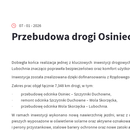
07 - 01 - 2026
Przebudowa drogi Osinie
Dobiegła końca realizacja jednej z kluczowych inwestycji drogowy
Lubochnia znacząco poprawiła bezpieczeństwo oraz komfort użytkow
Inwestycja została zrealizowana dzięki dofinansowaniu z Rządowego 
Zakres prac objął łącznie 7,348 km drogi, w tym:
· przebudowę odcinka Osiniec – Szczytniki Duchowne,
· remont odcinka Szczytniki Duchowne – Wola Skorzęcka,
· przebudowę odcinka Wola Skorzęcka – Lubochnia.
W ramach inwestycji wykonano nową nawierzchnię jezdni, wraz z
pieszych wyposażone w oświetlenie solarne oraz aktywne oznakowan
i perony przystankowe, stalowe bariery ochronne oraz nowe zatoki