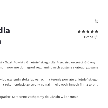
dla
Ocena 0/5
a
i - Orzeł Powiatu Gnieźnieńskiego dla Przedsiębiorczości. Głównym
irmy nominowane do nagród regulaminowych zostaną skategoryzowane
 włodarzy gmin zlokalizowanych na terenie powiatu gnieźnieńskiego.
ną rekomendację ze strony co najmniej dwóch innych firm z terenu
opadzie. Serdecznie zachęcamy do udziału w konkursie.