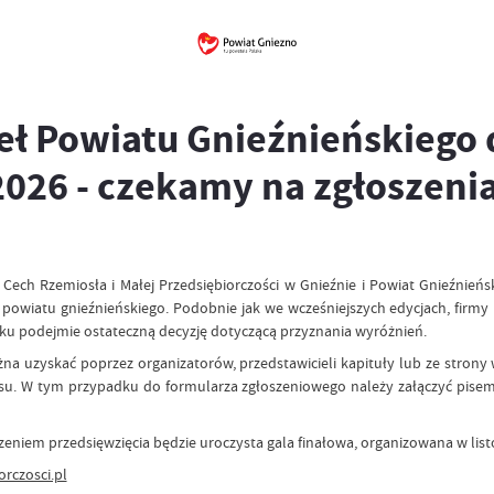
ł Powiatu Gnieźnieńskiego 
2026 - czekamy na zgłoszeni
ech Rzemiosła i Małej Przedsiębiorczości w Gnieźnie i Powiat Gnieźnieńsk
P z powiatu gnieźnieńskiego. Podobnie jak we wcześniejszych edycjach, f
obku podejmie ostateczną decyzję dotyczącą przyznania wyróżnień.
żna uzyskać poprzez organizatorów, przedstawicieli kapituły lub ze strony
su. W tym przypadku do formularza zgłoszeniowego należy załączyć pisem
eniem przedsięwzięcia będzie uroczysta gala finałowa, organizowana w list
rczosci.pl