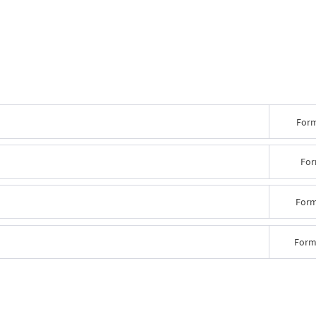
Form
For
Form
Form