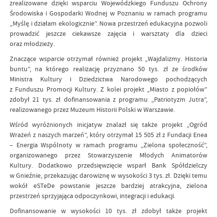
zrealizowane dzięki wsparciu Wojewódzkiego Funduszu Ochrony
Środowiska i Gospodarki Wodnej w Poznaniu w ramach programu
„Myślę i działam ekologicznie”. Nowa przestrzeń edukacyjna pozwoli
prowadzić jeszcze ciekawsze zajęcia i warsztaty dla dzieci
oraz młodzieży.
Znaczące wsparcie otrzymał również projekt „Wajdalizmy. Historia
buntu”, na którego realizację przyznano 50 tys. zł ze środków
Ministra Kultury i Dziedzictwa Narodowego pochodzących
z Funduszu Promocji Kultury. Z kolei projekt „Miasto z popiołów”
zdobył 21 tys. zł dofinansowania z programu „Patriotyzm Jutra”,
realizowanego przez Muzeum Historii Polski w Warszawie.
Wśród wyróżnionych inicjatyw znalazł się także projekt „Ogród
Wrażeń z naszych marzeń”, który otrzymał 15 505 zł z Fundacji Enea
– Energia Wspólnoty w ramach programu „Zielona społeczność”,
organizowanego przez Stowarzyszenie Młodych Animatorów
Kultury. Dodatkowo przedsięwzięcie wsparł Bank Spółdzielczy
w Gnieźnie, przekazując darowiznę w wysokości 3 tys. zł. Dzięki temu
wokół eSTeDe powstanie jeszcze bardziej atrakcyjna, zielona
przestrzeń sprzyjająca odpoczynkowi, integracji i edukacji.
Dofinansowanie w wysokości 10 tys. zł zdobył także projekt