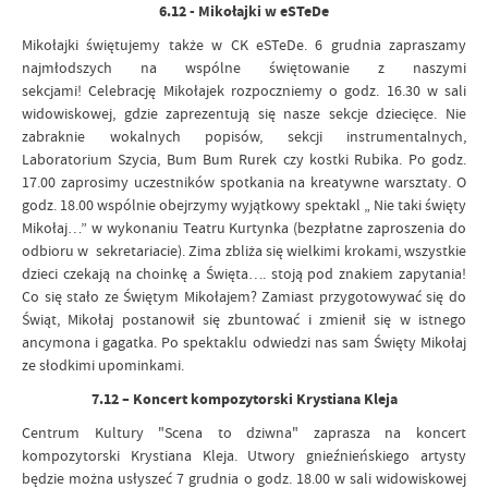
6.12 - Mikołajki w eSTeDe
Mikołajki świętujemy także w CK eSTeDe. 6 grudnia zapraszamy
najmłodszych na wspólne świętowanie z naszymi
sekcjami! Celebrację Mikołajek rozpoczniemy o godz. 16.30 w sali
widowiskowej, gdzie zaprezentują się nasze sekcje dziecięce. Nie
zabraknie wokalnych popisów, sekcji instrumentalnych,
Laboratorium Szycia, Bum Bum Rurek czy kostki Rubika. Po godz.
17.00 zaprosimy uczestników spotkania na kreatywne warsztaty. O
godz. 18.00 wspólnie obejrzymy wyjątkowy spektakl „ Nie taki święty
Mikołaj…” w wykonaniu Teatru Kurtynka (bezpłatne zaproszenia do
odbioru w sekretariacie). Zima zbliża się wielkimi krokami, wszystkie
dzieci czekają na choinkę a Święta…. stoją pod znakiem zapytania!
Co się stało ze Świętym Mikołajem? Zamiast przygotowywać się do
Świąt, Mikołaj postanowił się zbuntować i zmienił się w istnego
ancymona i gagatka. Po spektaklu odwiedzi nas sam Święty Mikołaj
ze słodkimi upominkami.
7.12 – Koncert kompozytorski Krystiana Kleja
Centrum Kultury "Scena to dziwna" zaprasza na koncert
kompozytorski Krystiana Kleja. Utwory gnieźnieńskiego artysty
będzie można usłyszeć 7 grudnia o godz. 18.00 w sali widowiskowej