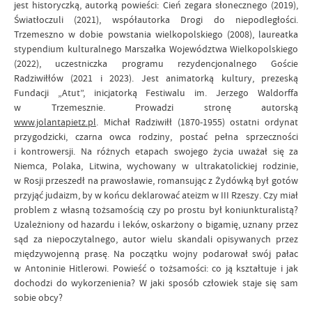
jest historyczką, autorką powieści: Cień zegara słonecznego (2019),
Światłoczuli (2021), współautorka Drogi do niepodległości.
Trzemeszno w dobie powstania wielkopolskiego (2008), laureatka
stypendium kulturalnego Marszałka Województwa Wielkopolskiego
(2022), uczestniczka programu rezydencjonalnego Goście
Radziwiłłów (2021 i 2023). Jest animatorką kultury, prezeską
Fundacji „Atut”, inicjatorką Festiwalu im. Jerzego Waldorffa
w Trzemesznie. Prowadzi stronę autorską
www.jolantapietz.pl
. Michał Radziwiłł (1870-1955) ostatni ordynat
przygodzicki, czarna owca rodziny, postać pełna sprzeczności
i kontrowersji. Na różnych etapach swojego życia uważał się za
Niemca, Polaka, Litwina, wychowany w ultrakatolickiej rodzinie,
w Rosji przeszedł na prawosławie, romansując z Żydówką był gotów
przyjąć judaizm, by w końcu deklarować ateizm w III Rzeszy. Czy miał
problem z własną tożsamością czy po prostu był koniunkturalistą?
Uzależniony od hazardu i leków, oskarżony o bigamię, uznany przez
sąd za niepoczytalnego, autor wielu skandali opisywanych przez
międzywojenną prasę. Na początku wojny podarował swój pałac
w Antoninie Hitlerowi. Powieść o tożsamości: co ją kształtuje i jak
dochodzi do wykorzenienia? W jaki sposób człowiek staje się sam
sobie obcy?