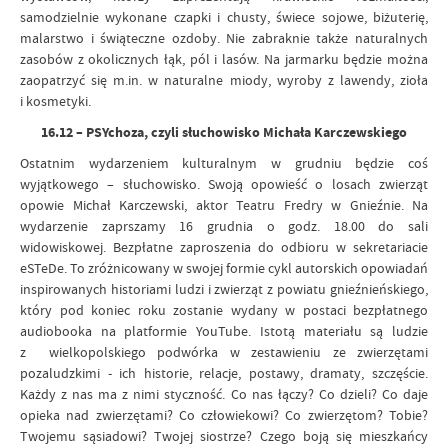
samodzielnie wykonane czapki i chusty, świece sojowe, biżuterię,
malarstwo i świąteczne ozdoby. Nie zabraknie także naturalnych
zasobów z okolicznych łąk, pól i lasów. Na jarmarku będzie można
zaopatrzyć się m.in. w naturalne miody, wyroby z lawendy, zioła
i kosmetyki.
16.12 – PSYchoza, czyli słuchowisko Michała Karczewskiego
Ostatnim wydarzeniem kulturalnym w grudniu będzie coś
wyjątkowego – słuchowisko. Swoją opowieść o losach zwierząt
opowie Michał Karczewski, aktor Teatru Fredry w Gnieźnie. Na
wydarzenie zaprszamy 16 grudnia o godz. 18.00 do sali
widowiskowej. Bezpłatne zaproszenia do odbioru w sekretariacie
eSTeDe. To zróżnicowany w swojej formie cykl autorskich opowiadań
inspirowanych historiami ludzi i zwierząt z powiatu gnieźnieńskiego,
który pod koniec roku zostanie wydany w postaci bezpłatnego
audiobooka na platformie YouTube. Istotą materiału są ludzie
z wielkopolskiego podwórka w zestawieniu ze zwierzętami
pozaludzkimi - ich historie, relacje, postawy, dramaty, szczęście.
Każdy z nas ma z nimi styczność. Co nas łączy? Co dzieli? Co daje
opieka nad zwierzętami? Co człowiekowi? Co zwierzętom? Tobie?
Twojemu sąsiadowi? Twojej siostrze? Czego boją się mieszkańcy