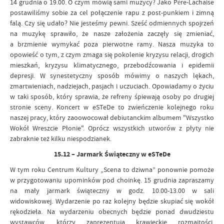
14 grudnia o 19.00. O czym mówią sami muzycy? Jako Père-Lachaise
postawiliśmy sobie za cel połączenie rapu z post-punkiem i zimną
falą. Czy się udało? Nie jesteśmy pewni. Sześć odmiennych spojrzeń
na muzykę sprawiło, że nasze założenia zaczęły się zmieniać,
a brzmienie wymykać poza pierwotne ramy. Nasza muzyka to
opowieść o tym, z czym zmaga się pokolenie kryzysu relacji, drogich
mieszkań, kryzysu klimatycznego, przebodźcowania i epidemii
depresji. W synestetyczny sposób mówimy o naszych lękach,
zmartwieniach, nadziejach, pasjach i uczuciach. Opowiadamy o życiu
w taki sposób, który sprawia, że refreny śpiewają osoby po drugiej
stronie sceny. Koncert w eSTeDe to zwieńczenie kolejnego roku
naszej pracy, który zaoowocował debiutanckim albumem "Wszystko
Wokół Wreszcie Płonie". Oprócz wszystkich utworów z płyty nie
zabraknie też kilku niespodzianek.
15.12 – Jarmark Świąteczny w eSTeDe
W tym roku Centrum Kultury „Scena to dziwna” ponownie pomoże
w przygotowaniu upominków pod choinkę. 15 grudnia zapraszamy
na mały jarmark świąteczny w godz. 10.00-13.00 w sali
widowiskowej. Wydarzenie po raz kolejny będzie skupiać się wokół
rękodzieła. Na wydarzeniu obecnych będzie ponad dwudziestu
wystawców, którzy zaprezentują krawieckie rozmaitości,