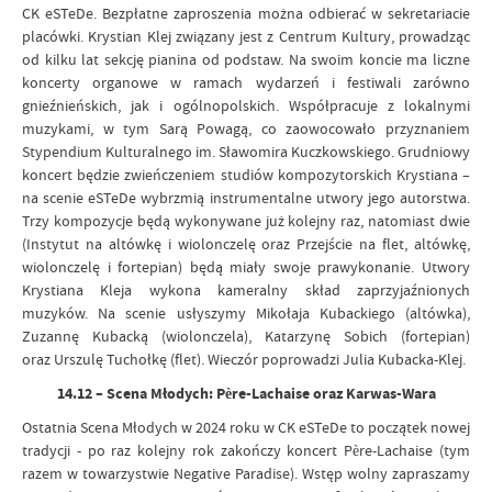
CK eSTeDe. Bezpłatne zaproszenia można odbierać w sekretariacie
placówki. Krystian Klej związany jest z Centrum Kultury, prowadząc
od kilku lat sekcję pianina od podstaw. Na swoim koncie ma liczne
koncerty organowe w ramach wydarzeń i festiwali zarówno
gnieźnieńskich, jak i ogólnopolskich. Współpracuje z lokalnymi
muzykami, w tym Sarą Powagą, co zaowocowało przyznaniem
Stypendium Kulturalnego im. Sławomira Kuczkowskiego. Grudniowy
koncert będzie zwieńczeniem studiów kompozytorskich Krystiana –
na scenie eSTeDe wybrzmią instrumentalne utwory jego autorstwa.
Trzy kompozycje będą wykonywane już kolejny raz, natomiast dwie
(Instytut na altówkę i wiolonczelę oraz Przejście na flet, altówkę,
wiolonczelę i fortepian) będą miały swoje prawykonanie. Utwory
Krystiana Kleja wykona kameralny skład zaprzyjaźnionych
muzyków. Na scenie usłyszymy Mikołaja Kubackiego (altówka),
Zuzannę Kubacką (wiolonczela), Katarzynę Sobich (fortepian)
oraz Urszulę Tuchołkę (flet). Wieczór poprowadzi Julia Kubacka-Klej.
14.12 – Scena Młodych: Père-Lachaise oraz Karwas-Wara
Ostatnia Scena Młodych w 2024 roku w CK eSTeDe to początek nowej
tradycji - po raz kolejny rok zakończy koncert Père-Lachaise (tym
razem w towarzystwie Negative Paradise). Wstęp wolny zapraszamy