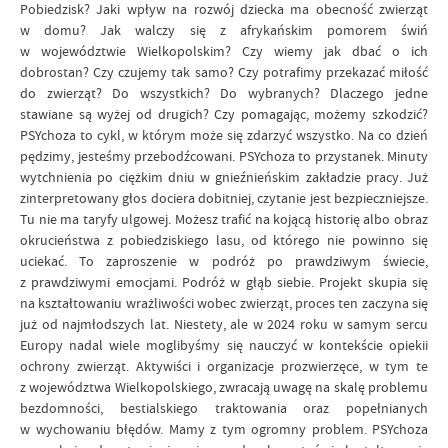
Pobiedzisk? Jaki wpływ na rozwój dziecka ma obecność zwierząt
w domu? Jak walczy się z afrykańskim pomorem świń
w województwie Wielkopolskim? Czy wiemy jak dbać o ich
dobrostan? Czy czujemy tak samo? Czy potrafimy przekazać miłość
do zwierząt? Do wszystkich? Do wybranych? Dlaczego jedne
stawiane są wyżej od drugich? Czy pomagając, możemy szkodzić?
PSYchoza to cykl, w którym może się zdarzyć wszystko. Na co dzień
pędzimy, jesteśmy przebodźcowani. PSYchoza to przystanek. Minuty
wytchnienia po ciężkim dniu w gnieźnieńskim zakładzie pracy. Już
zinterpretowany głos dociera dobitniej, czytanie jest bezpieczniejsze.
Tu nie ma taryfy ulgowej. Możesz trafić na kojącą historię albo obraz
okrucieństwa z pobiedziskiego lasu, od którego nie powinno się
uciekać. To zaproszenie w podróż po prawdziwym świecie,
z prawdziwymi emocjami. Podróż w głąb siebie. Projekt skupia się
na kształtowaniu wrażliwości wobec zwierząt, proces ten zaczyna się
już od najmłodszych lat. Niestety, ale w 2024 roku w samym sercu
Europy nadal wiele moglibyśmy się nauczyć w kontekście opiekii
ochrony zwierząt. Aktywiści i organizacje prozwierzęce, w tym te
z województwa Wielkopolskiego, zwracają uwagę na skalę problemu
bezdomności, bestialskiego traktowania oraz popełnianych
w wychowaniu błędów. Mamy z tym ogromny problem. PSYchoza